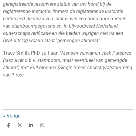
geregistreerde raszuivere status van uw hond bij de
registrerende instantie. Immers de registrerende instantie
certificeert de raszuivere status van een hond door middel
van stamboomgegevens en, in bijvoorbeeld Nederland,
ouderschapsverificatie en die beiden wijzigen niet na een
DNA-uitslag waarin staat "gemengde afkomst".
Tracy Smith, PhD vult aan
"Mensen verwarren vaak Purebred
(raszuiver o.b.v. stamboom, maar eventueel van gemengde
afkomt) met Full-blooded (Single Breed Ancestry/afstamming
van 1 ras).
«
Vorige
D
D
S
D
e
e
h
e