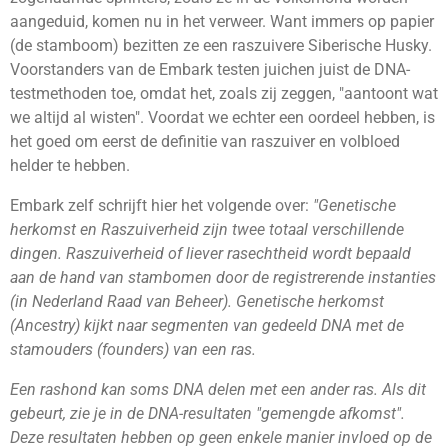
aangeduid, komen nu in het verweer. Want immers op papier
(de stamboom) bezitten ze een raszuivere Siberische Husky.
Voorstanders van de Embark testen juichen juist de DNA-
testmethoden toe, omdat het, zoals zij zeggen, "aantoont wat
we altijd al wisten". Voordat we echter een oordeel hebben, is
het goed om eerst de definitie van raszuiver en volbloed
helder te hebben.
Embark zelf schrijft hier het volgende over:
"
Genetische
herkomst en Raszuiverheid zijn twee totaal verschillende
dingen. Raszuiverheid of liever rasechtheid wordt bepaald
aan de hand van stambomen door de registrerende instanties
(in Nederland Raad van Beheer). Genetische herkomst
(Ancestry) kijkt naar segmenten van gedeeld DNA met de
stamouders (founders) van een ras.
Een rashond kan soms DNA delen met een ander ras. Als dit
gebeurt, zie je in de DNA-resultaten "gemengde afkomst".
Deze resultaten hebben op geen enkele manier invloed op de