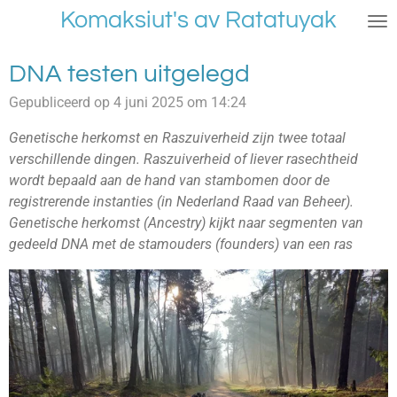
Komaksiut's av Ratatuyak
Ga
direct
naar
DNA testen uitgelegd
de
Gepubliceerd op 4 juni 2025 om 14:24
hoofdinhoud
Genetische herkomst en Raszuiverheid zijn twee totaal
verschillende dingen. Raszuiverheid of liever rasechtheid
wordt bepaald aan de hand van stambomen door de
registrerende instanties (in Nederland Raad van Beheer).
Genetische herkomst (Ancestry) kijkt naar segmenten van
gedeeld DNA met de stamouders (founders) van een ras